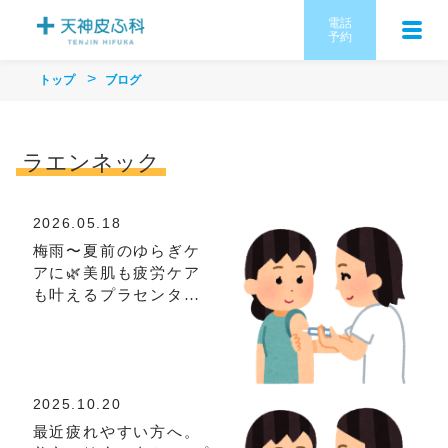
電話
予約
トップ
ブログ
ラエンネック
2026.05.18
梅雨〜夏前のゆらぎケ
アに🌿美肌も疲労ケア
も叶えるプラセンタ注
射✨
2025.10.20
最近疲れやすい方へ。