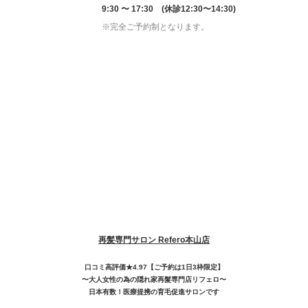
9:30 〜 17:30 (休診12:30〜14:30)
※完全ご予約制となります。
再髪専門サロン Refero本山店
口コミ高評価★4.97【ご予約は1日3枠限定】
〜大人女性の為の隠れ家再髮専門店リフェロ〜
日本有数！医療提携の育毛促進サロンです