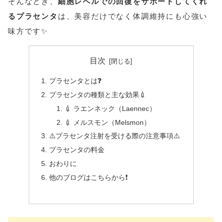
そんなとき、
細胞レベルでの回復をサポートしてくれ
るプラセンタ
は、美容だけでなく体調維持にも心強い
味方です✨
目次
プラセンタとは❓
プラセンタの種類と主な効果💉
💉 ラエンネック（Laennec）
💉 メルスモン（Melsmon）
⚠️プラセンタ注射を受ける際の注意事項⚠️
プラセンタの料金
おわりに
他のブログはこちらから❗️