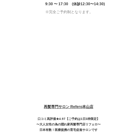
9:30 〜 17:30 (休診12:30〜14:30)
※完全ご予約制となります。
再髪専門サロン Refero本山店
口コミ高評価★4.97【ご予約は1日3枠限定】
〜大人女性の為の隠れ家再髮専門店リフェロ〜
日本有数！医療提携の育毛促進サロンです