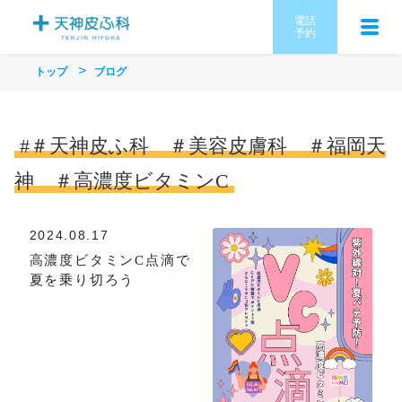
電話
予約
トップ
ブログ
#＃天神皮ふ科 ＃美容皮膚科 ＃福岡天
神 ＃高濃度ビタミンC
2024.08.17
高濃度ビタミンC点滴で
夏を乗り切ろう