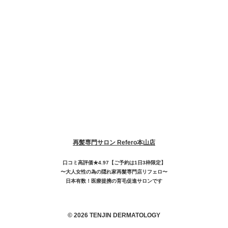
再髪専門サロン Refero本山店
口コミ高評価★4.97【ご予約は1日3枠限定】
〜大人女性の為の隠れ家再髮専門店リフェロ〜
日本有数！医療提携の育毛促進サロンです
© 2026 TENJIN DERMATOLOGY