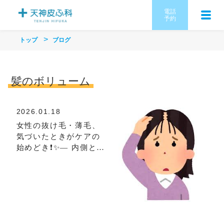
電話
予約
トップ
ブログ
髪のボリューム
2026.01.18
女性の抜け毛・薄毛、
気づいたときがケアの
始めどき❗️✨― 内側と外
側から支えるドットヘ
アによる女性の薄毛ケ
ア ―