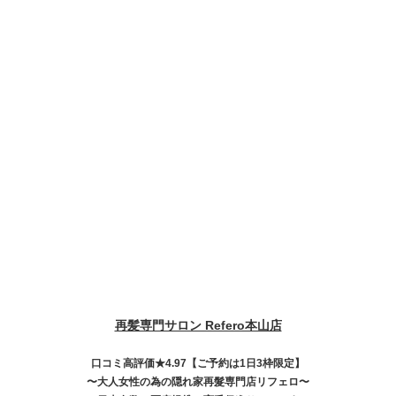
再髪専門サロン Refero本山店
口コミ高評価★4.97【ご予約は1日3枠限定】
〜大人女性の為の隠れ家再髮専門店リフェロ〜