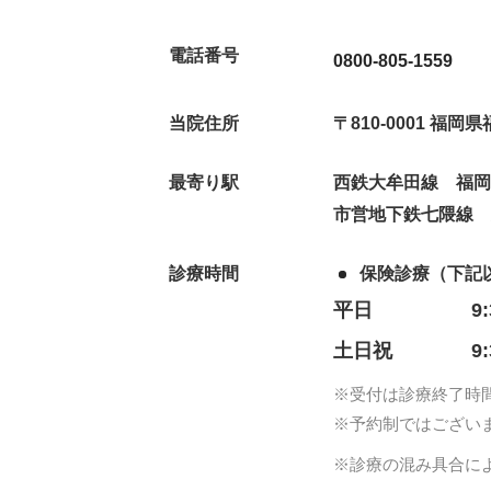
電話番号
0800-805-1559
当院住所
〒810-0001 福
最寄り駅
西鉄大牟田線 福岡
市営地下鉄七隈線
診療時間
保険診療（下記
平日
9
土日祝
9
※受付は診療終了時
※予約制ではござい
※診療の混み具合に