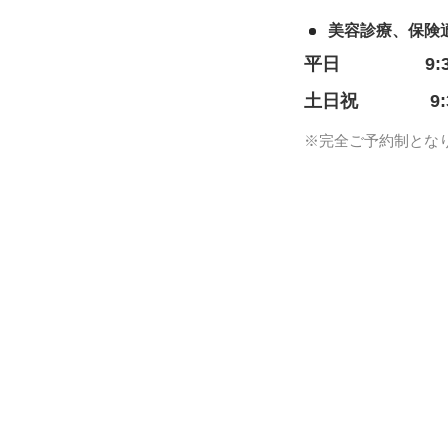
美容診療、保険
平日
9:
土日祝
9
※完全ご予約制とな