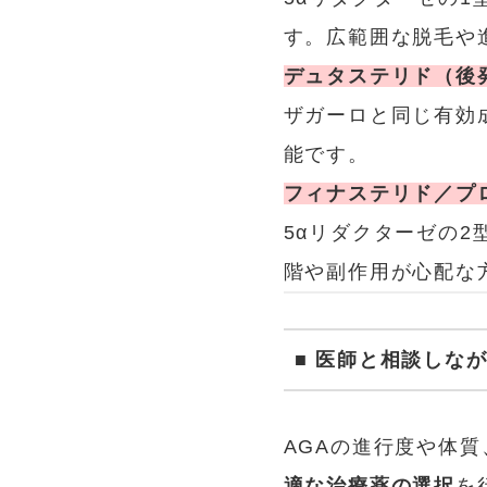
す。広範囲な脱毛や
デュタステリド（後
ザガーロと同じ有効
能です。
フィナステリド／プ
5αリダクターゼの
階や副作用が心配な
■ 医師と相談しな
AGAの進行度や体
適な治療薬の選択
を