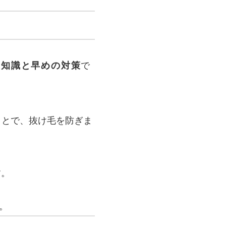
い知識と早めの対策
で
ことで、抜け毛を防ぎま
す。
。