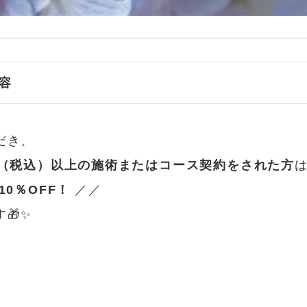
容
だき、
円（税込）以上の施術またはコース契約をされた方
0％OFF！
／／
🎁✨