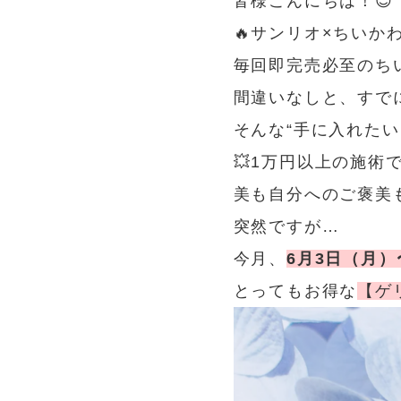
皆様こんにちは！😊
🔥サンリオ×ちいか
毎回即完売必至のち
間違いなしと、すで
そんな“手に入れた
💥1万円以上の施術で
美も自分へのご褒美
突然ですが…
今月、
6月3日（月）
とってもお得な
【ゲ