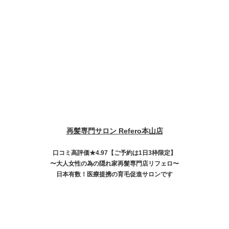
再髪専門サロン Refero本山店
口コミ高評価★4.97【ご予約は1日3枠限定】
〜大人女性の為の隠れ家再髮専門店リフェロ〜
日本有数！医療提携の育毛促進サロンです