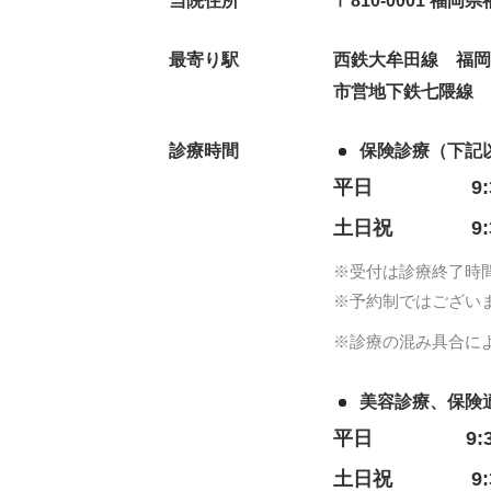
当院住所
〒810-0001 福
最寄り駅
西鉄大牟田線 福岡
市営地下鉄七隈線
診療時間
保険診療（下記
平日
9
土日祝
9
※受付は診療終了時
※予約制ではござい
※診療の混み具合に
美容診療、保険
平日
9:
土日祝
9