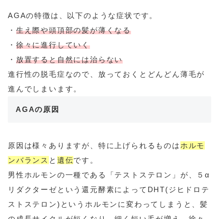
AGAの特徴は、以下のような症状です。
・
生え際や頭頂部の髪が薄くなる
・
徐々に進行していく
・
放置すると自然には治らない
進行性の脱毛症なので、放っておくとどんどん薄毛が
進んでしまいます。
AGAの原因
原因は様々ありますが、特に上げられるものは
ホルモ
ンバランス
と
遺伝
です。
男性ホルモンの一種である「テストステロン」が、５α
リダクターゼという還元酵素によってDHT(ジヒドロテ
ストステロン)というホルモンに変わってしまうと、髪
の成長サイクルが短くなり、細く短い毛が増え、徐々