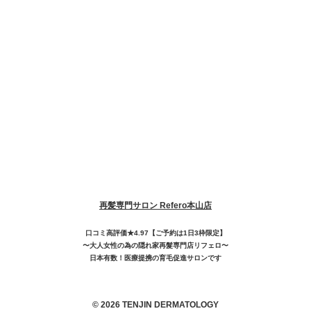
再髪専門サロン Refero本山店
口コミ高評価★4.97【ご予約は1日3枠限定】
〜大人女性の為の隠れ家再髮専門店リフェロ〜
日本有数！医療提携の育毛促進サロンです
© 2026 TENJIN DERMATOLOGY