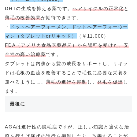
DHTの生成を抑える薬です。
ヘアサイクルの正常化
と
薄毛の改善効果
が期待できます。
・
ドットヘアーフォーメン、ドットヘアーフォーウー
マン（タブレットorリキッド）
（￥11,000）
FDA（アメリカ食品医薬品局）から認可を受けた、安
全性の高い治療薬
です。
タブレットは内側から髪の成長をサポートし、リキッ
ドは毛根の血流を改善することで毛包に必要な栄養を
運べるようにし、
薄毛の進行を抑制
し、
発毛を促進
し
ます。
最後に
AGAは進行性の脱毛症ですが、正しい知識と適切な治
療を行えば症状の進行を抑制したり、改善することが