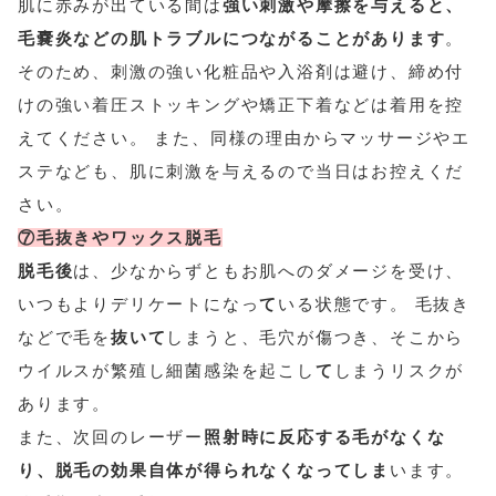
肌に赤みが出ている間は
強い刺激や摩擦を与えると、
毛嚢炎などの肌トラブルにつながることがあります
。
そのため、刺激の強い化粧品や入浴剤は避け、締め付
けの強い着圧ストッキングや矯正下着などは着用を控
えてください。 また、同様の理由からマッサージやエ
ステなども、肌に刺激を与えるので当日はお控えくだ
さい。
⑦毛抜きやワックス脱毛
脱毛後
は、少なからずともお肌へのダメージを受け、
いつもよりデリケートになっ
て
いる状態です。 毛抜き
などで毛を
抜いて
しまうと、毛穴が傷つき、そこから
ウイルスが繁殖し細菌感染を起こし
て
しまうリスクが
あります。
また、次回のレーザー
照射時に反応する毛がなくな
り、脱毛の効果自体が得られなくなってしま
います。