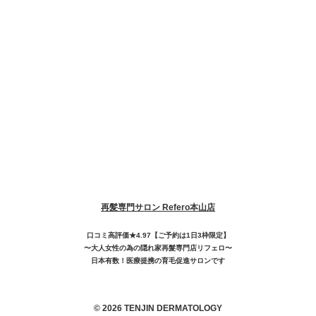
再髪専門サロン Refero本山店
口コミ高評価★4.97【ご予約は1日3枠限定】
〜大人女性の為の隠れ家再髮専門店リフェロ〜
日本有数！医療提携の育毛促進サロンです
© 2026 TENJIN DERMATOLOGY