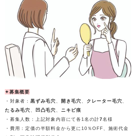
✦募集概要
・対象者：
黒ずみ毛穴
、
開き毛穴
、
クレーター毛穴
、
たるみ毛穴
、
凹凸毛穴
、
ニキビ痕
・募集人数：上記対象内容にて各1名の計
7
名様
・費用：定価の半額料金から更に10％OFF、施術代金