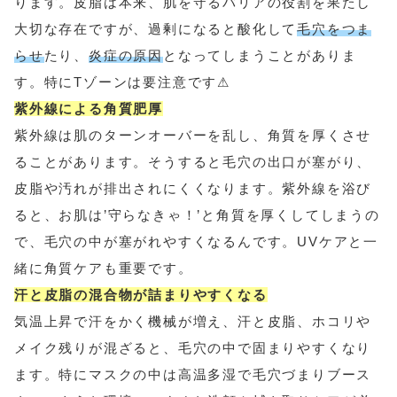
ります。皮脂は本来、肌を守るバリアの役割を果たし
大切な存在ですが、過剰になると酸化して
毛穴をつま
らせ
たり、
炎症の原因
となってしまうことがありま
す。特にTゾーンは要注意です⚠
紫外線による角質肥厚
紫外線は肌のターンオーバーを乱し、角質を厚くさせ
ることがあります。そうすると毛穴の出口が塞がり、
皮脂や汚れが排出されにくくなります。紫外線を浴び
ると、お肌は’守らなきゃ！’と角質を厚くしてしまうの
で、毛穴の中が塞がれやすくなるんです。UVケアと一
緒に角質ケアも重要です。
汗と皮脂の混合物が詰まりやすくなる
気温上昇で汗をかく機械が増え、汗と皮脂、ホコリや
メイク残りが混ざると、毛穴の中で固まりやすくなり
ます。特にマスクの中は高温多湿で毛穴づまりブース