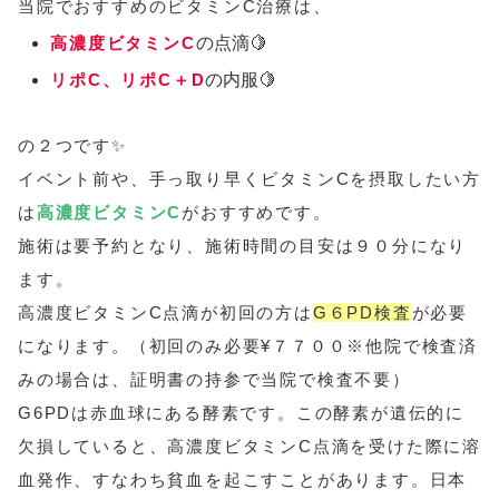
当院でおすすめのビタミンC治療は、
高濃度ビタミンC
の点滴🍋
リポC、リポC＋D
の内服🍋
の２つです✨
イベント前や、手っ取り早くビタミンCを摂取したい方
は
高濃度ビタミンC
がおすすめです。
施術は要予約となり、施術時間の目安は９０分になり
ます。
高濃度ビタミンC点滴が初回の方は
G６PD検査
が必要
になります。（初回のみ必要¥７７００※他院で検査済
みの場合は、証明書の持参で当院で検査不要）
G6PDは赤血球にある酵素です。この酵素が遺伝的に
欠損していると、高濃度ビタミンC点滴を受けた際に溶
血発作、すなわち貧血を起こすことがあります。日本