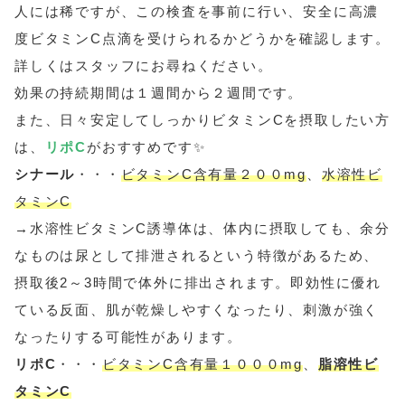
人には稀ですが、この検査を事前に行い、安全に高濃
度ビタミンC点滴を受けられるかどうかを確認します。
詳しくはスタッフにお尋ねください。
効果の持続期間は１週間から２週間です。
また、日々安定してしっかりビタミンCを摂取したい方
は、
リポC
がおすすめです✨
シナール
・・・
ビタミンC含有量２００mg
、
水溶性ビ
タミンC
→
水溶性ビタミンC誘導体は、体内に摂取しても、余分
なものは尿として排泄されるという特徴があるため、
摂取後2～3時間で体外に排出されます。即効性に優れ
ている反面、肌が乾燥しやすくなったり、刺激が強く
なったりする可能性があります。
リポC
・・・
ビタミンC含有量１０００mg
、
脂溶性ビ
タミンC