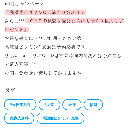
◉4月キャンペーン
「高濃度ビタミンC点滴１０%OFF」
さらに❗️❗️❗️
「G６P D検査を受けた方はリポC３包入りプ
レゼント」
お得な機会にぜひご利用ください😊
高濃度ビタミンC点滴は予約必要です。
リポC or リポC＋Dは営業時間内であれば予約なし
で購入可能です。
お問い合わせお待ちしております📞
タグ
#天神皮ふ科
リポC
天神
福岡
美容皮膚科
高濃度ビタミンC点滴