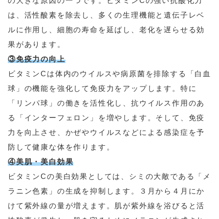
の大きな原因の一つです。ビタミンCの強い抗酸化力
は、活性酸素を除去し、多くの生理機能と遺伝子レベ
ルに作用し、細胞の寿命を延ばし、老化を遅らせる効
果があります。
③免疫力の向上
ビタミンCは体内のウイルスや病原菌を排除する「白血
球」の機能を強化して免疫力をアップします。特に
「リンパ球」の働きを活性化し、抗ウイルス作用のあ
る「インターフェロン」を増やします。そして、免疫
力を向上させ、かぜやウイルスなどによる感染症を予
防して健康な体を作ります。
④美肌・美白効果
ビタミンCの美白効果としては、シミの大敵である「メ
ラニン色素」の生成を抑制します。３月から４月にか
けて紫外線の量が増えます。肌が紫外線を浴びると活