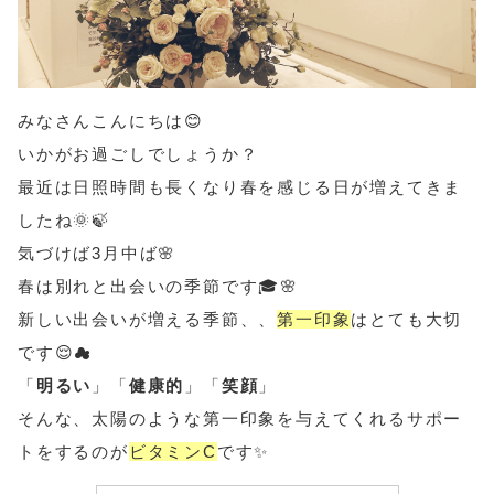
みなさんこんにちは😊
いかがお過ごしでしょうか？
最近は日照時間も長くなり春を感じる日が増えてきま
したね🌞🍃
気づけば3月中ば🌸
春は別れと出会いの季節です🎓🌸
新しい出会いが増える季節、、
第一印象
はとても大切
です😌☁︎
「
明るい
」「
健康的
」「
笑顔
」
そんな、太陽のような第一印象を与えてくれるサポー
トをするのが
ビタミンC
です✨