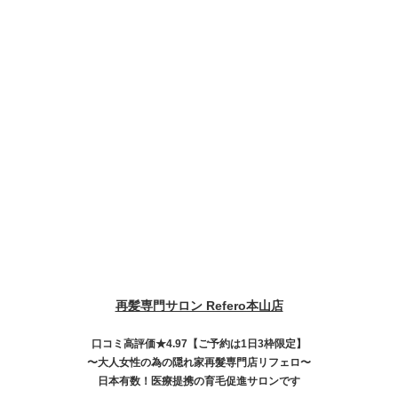
再髪専門サロン Refero本山店
口コミ高評価★4.97【ご予約は1日3枠限定】
〜大人女性の為の隠れ家再髮専門店リフェロ〜
日本有数！医療提携の育毛促進サロンです