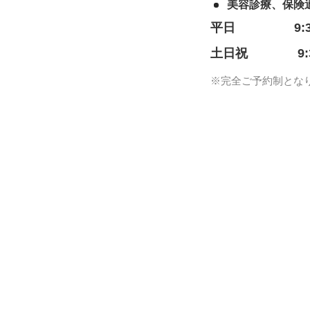
美容診療、保険
平日
9:
土日祝
9
※完全ご予約制とな