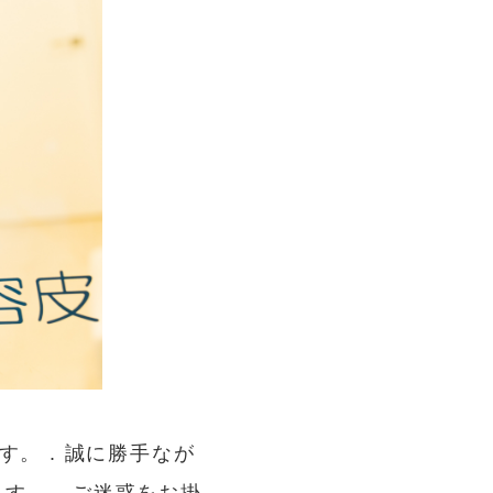
。 . 誠に勝手なが