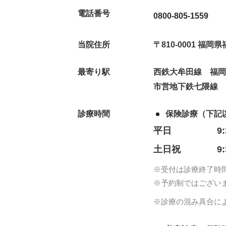
電話番号
0800-805-1559
当院住所
〒810-0001 福
最寄り駅
西鉄大牟田線 福岡
市営地下鉄七隈線
診療時間
保険診療（下記
平日
9
土日祝
9
※受付は診療終了時
※予約制ではござい
※診療の混み具合に