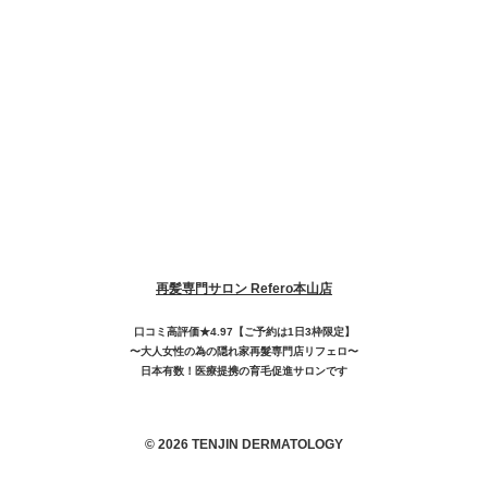
再髪専門サロン Refero本山店
口コミ高評価★4.97【ご予約は1日3枠限定】
〜大人女性の為の隠れ家再髮専門店リフェロ〜
日本有数！医療提携の育毛促進サロンです
© 2026 TENJIN DERMATOLOGY