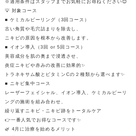
※適用条件はスタッフまでお気軽にお尋ねください😊
💡 対象コース
■ ケミカルピーリング（3回コース）
古い角質や毛穴詰まりを除去し、
ニキビの原因を根本から改善します。
■ イオン導入（3回 or 5回コース）
美容成分を肌の奥まで浸透させ、
炎症ニキビや赤みの改善に効果的✨
トラネキサム酸とビタミンCの２種類から選べます✨
■ ニキビ集中コース
レーザーフェイシャル、イオン導入、ケミカルピーリ
ングの施術を組み合わせ、
繰り返すニキビ・ニキビ跡をトータルケア
👉一番人気でお得なコースです✨
🌿 4月に治療を始めるメリット