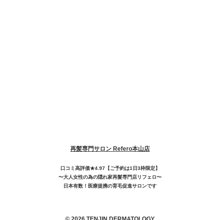
再髪専門サロン Refero本山店
口コミ高評価★4.97【ご予約は1日3枠限定】
〜大人女性の為の隠れ家再髮専門店リフェロ〜
日本有数！医療提携の育毛促進サロンです
© 2026 TENJIN DERMATOLOGY