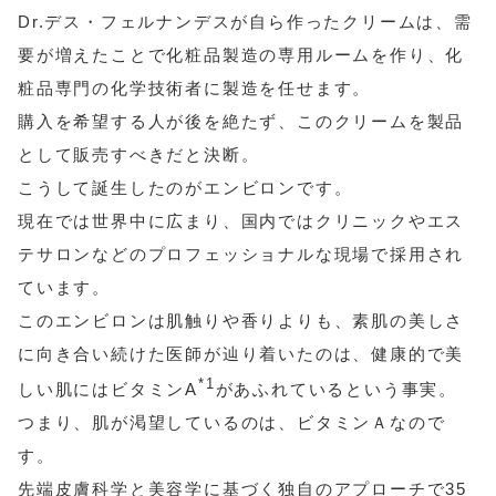
Dr.デス・フェルナンデスが自ら作ったクリームは、需
要が増えたことで化粧品製造の専用ルームを作り、化
粧品専門の化学技術者に製造を任せます。
購入を希望する人が後を絶たず、このクリームを製品
として販売すべきだと決断。
こうして誕生したのがエンビロンです。
現在では世界中に広まり、国内ではクリニックやエス
テサロンなどのプロフェッショナルな現場で採用され
ています。
このエンビロンは肌触りや香りよりも、素肌の美しさ
に向き合い続けた医師が辿り着いたのは、健康的で美
*1
しい肌にはビタミンA
があふれているという事実。
つまり、肌が渇望しているのは、ビタミンＡなので
す。
先端皮膚科学と美容学に基づく独自のアプローチで35