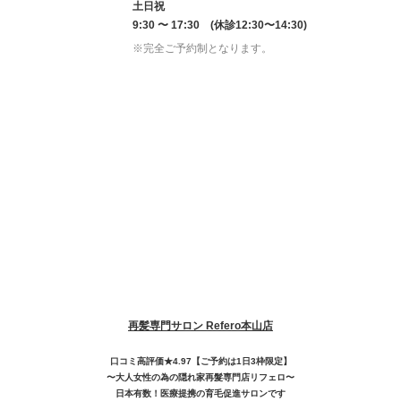
土日祝
9:30 〜 17:30 (休診12:30〜14:30)
※完全ご予約制となります。
再髪専門サロン Refero本山店
口コミ高評価★4.97【ご予約は1日3枠限定】
〜大人女性の為の隠れ家再髮専門店リフェロ〜
日本有数！医療提携の育毛促進サロンです