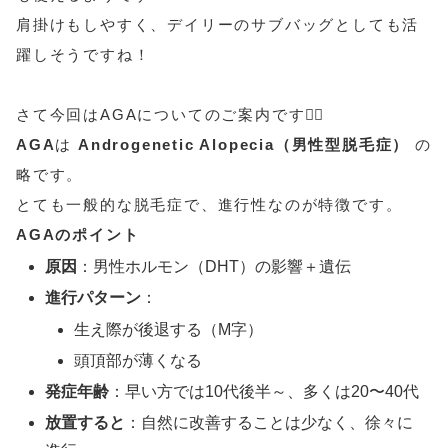
肩掛けもしやすく、デイリーのサブバッグとしても活
躍しそうですね！
さて今回はAGAについてのご案内です💁‍♀️
AGA
は
Androgenetic Alopecia（男性型脱毛症）
の
略です。
とても一般的な脱毛症で、進行性なのが特徴です。
AGAのポイント
原因
：男性ホルモン（DHT）の影響＋遺伝
進行パターン
：
生え際が後退する（M字）
頭頂部が薄くなる
発症年齢
：早い方では10代後半～、多くは20〜40代
放置すると
：自然に改善することは少なく、徐々に