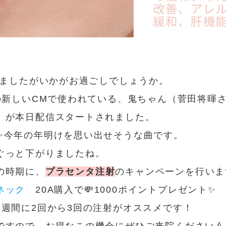
りましたがいかがお過ごしでしょうか。
Uの新しいCMで使われている、鬼ちゃん（菅田将暉
」が本日配信スタートされました。
✨今年の年明けを思い出せそうな曲です。
ぐっと下がりましたね。
の時期に、
プラセンタ注射
のキャンペーンを行いま
ネック
20A購入で💸1000ポイントプレゼント✨
1週間に2回から3回の注射がオススメです！