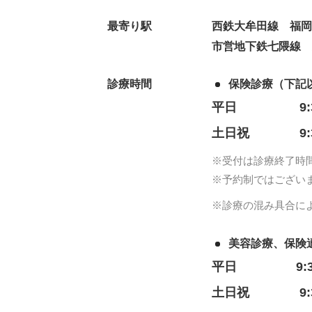
最寄り駅
西鉄大牟田線 福岡
市営地下鉄七隈線
診療時間
保険診療（下記
平日
9
土日祝
9
※受付は診療終了時
※予約制ではござい
※診療の混み具合に
美容診療、保険
平日
9:
土日祝
9