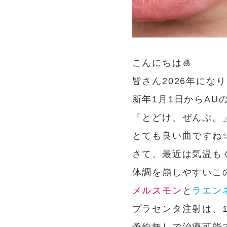
こんにちは🎍
皆さん2026年にな
新年1月1日からA
「とどけ、ぜんぶ。
とても良い曲ですね
さて、最近は気温も
体調を崩しやすいこ
メルスモン
と
ラエン
プラセンタ注射は、