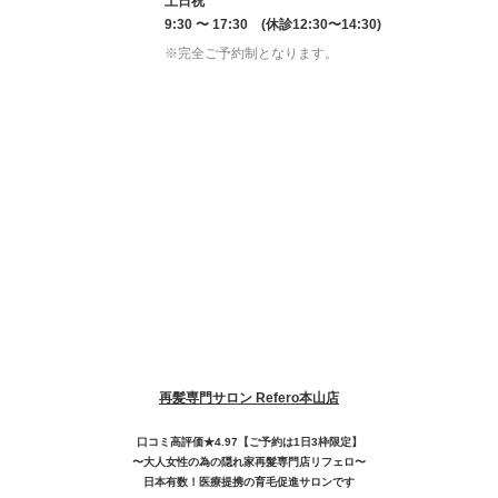
土日祝
9:30 〜 17:30 (休診12:30〜14:30)
※完全ご予約制となります。
再髪専門サロン Refero本山店
口コミ高評価★4.97【ご予約は1日3枠限定】
〜大人女性の為の隠れ家再髮専門店リフェロ〜
日本有数！医療提携の育毛促進サロンです