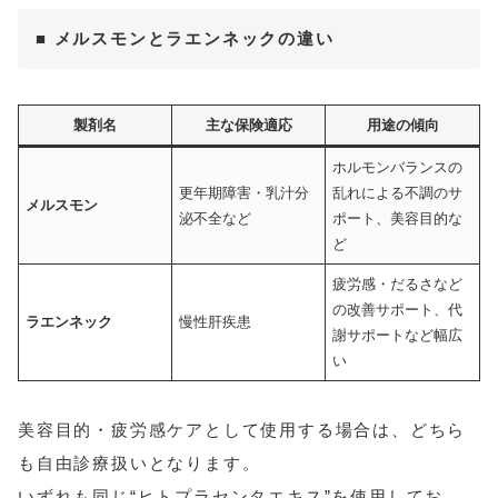
■ メルスモンとラエンネックの違い
製剤名
主な保険適応
用途の傾向
ホルモンバランスの
更年期障害・乳汁分
乱れによる不調のサ
メルスモン
泌不全など
ポート、美容目的な
ど
疲労感・だるさなど
の改善サポート、代
ラエンネック
慢性肝疾患
謝サポートなど幅広
い
美容目的・疲労感ケアとして使用する場合は、どちら
も自由診療扱いとなります。
いずれも同じ“ヒトプラセンタエキス”を使用してお