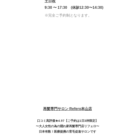
土日祝
9:30 〜 17:30 (休診12:30〜14:30)
※完全ご予約制となります。
再髪専門サロン Refero本山店
口コミ高評価★4.97【ご予約は1日3枠限定】
〜大人女性の為の隠れ家再髮専門店リフェロ〜
日本有数！医療提携の育毛促進サロンです