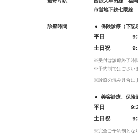
最寄り駅
西鉄大牟田線 福岡
市営地下鉄七隈線
診療時間
保険診療（下記
平日
9
土日祝
9
※受付は診療終了時
※予約制ではござい
※診療の混み具合に
美容診療、保険
平日
9:
土日祝
9
※完全ご予約制とな