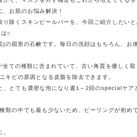
暖かく、マスクを外す機会もこれから増えてくる季
に、お肌のお悩み解決！
取り除くスキンピールバーを、今回ご紹介したいと思
は○
・黒)の固形の石鹸です。毎日の洗顔はもちろん、お
)が全ての種類に含まれていて、古い角質を優しく取
 ニキビの原因となる皮脂を除去できます。
、とても濃密な泡になり週1～2回のspecialケ
が4種類の中でも最も少ないため、ピーリングが初め
に。