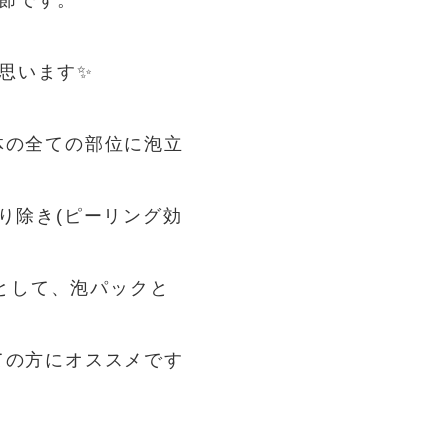
節です。
います✨️
体の全ての部位に泡立
り除き(ピーリング効
アとして、泡パックと
ての方にオススメです