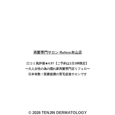
再髪専門サロン Refero本山店
口コミ高評価★4.97【ご予約は1日3枠限定】
〜大人女性の為の隠れ家再髮専門店リフェロ〜
日本有数！医療提携の育毛促進サロンです
© 2026 TENJIN DERMATOLOGY