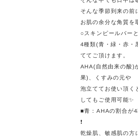
そんな中でも日中は
そんな季節到来の前
お肌の余分な角質を
○スキンピールバーと
4種類(青・緑・赤
ててご頂けます。
AHA(自然由来の酸
果)、くすみの元や
泡立ててお使い頂くと
してもご使用可能✨️
■青：AHAの割合
❗️
乾燥肌、敏感肌の方