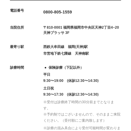
電話番号
0800-805-1559
当院住所
〒810-0001 福岡県福岡市中央区天神2丁目4−20
天神プラッサ 3F
最寄り駅
西鉄大牟田線 福岡(天神)駅
市営地下鉄七隈線 天神南駅
診療時間
保険診療（下記以外）
平日
9:30〜19:00 (休診12:30〜14:30)
土日祝
9:30〜17:30 (休診12:30〜14:30)
※受付は診療終了時間の30分前までとなりま
す。
※予約制ではございませんので、そのままご来院
ください。（受付順にご案内致します）
※診療の混み具合により受付可能時間が変わりま