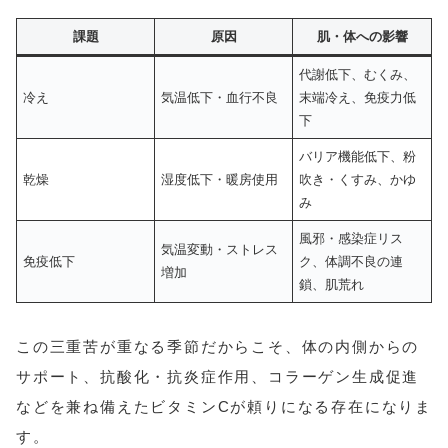
課題
原因
肌・体への影響
代謝低下、むくみ、
冷え
気温低下・血行不良
末端冷え、免疫力低
下
バリア機能低下、粉
乾燥
湿度低下・暖房使用
吹き・くすみ、かゆ
み
風邪・感染症リス
気温変動・ストレス
免疫低下
ク、体調不良の連
増加
鎖、肌荒れ
この三重苦が重なる季節だからこそ、体の内側からの
サポート、抗酸化・抗炎症作用、コラーゲン生成促進
などを兼ね備えたビタミンCが頼りになる存在になりま
す。