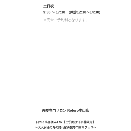
土日祝
9:30 〜 17:30 (休診12:30〜14:30)
※完全ご予約制となります。
再髪専門サロン Refero本山店
口コミ高評価★4.97【ご予約は1日3枠限定】
〜大人女性の為の隠れ家再髮専門店リフェロ〜