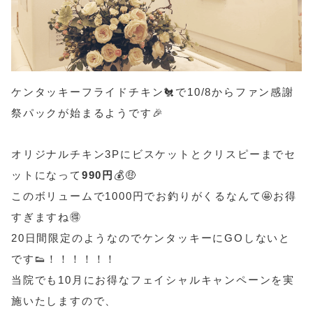
ケンタッキーフライドチキン🐔で10/8からファン感謝
祭パックが始まるようです🎉
オリジナルチキン3Pにビスケットとクリスピーまでセ
ットになって
990円
💰🤑
このボリュームで1000円でお釣りがくるなんて🤩お得
すぎますね🉐
20日間限定のようなのでケンタッキーにGOしないと
です👟！！！！！！
当院でも10月にお得なフェイシャルキャンペーンを実
施いたしますので、