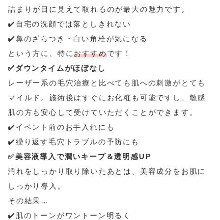
詰まりが目に見えて取れるのが最大の魅力です。
✔️自宅の洗顔では落としきれない
✔️鼻のざらつき・白い角栓が気になる
という方に、特に
おすすめ
です！
✅ダウンタイムがほぼなし
レーザー系の毛穴治療と比べても肌への刺激がとても
マイルド。施術後はすぐにお化粧も可能ですし、敏感
肌の方も安心して受けていただくことができます。
✔️イベント前のお手入れにも
✔️繰り返す毛穴トラブルの予防にも
✅美容液導入で潤いキープ＆透明感UP
汚れをしっかり取り除いたあとは、美容成分をお肌に
しっかり導入。
その結果…
✔️肌のトーンがワントーン明るく